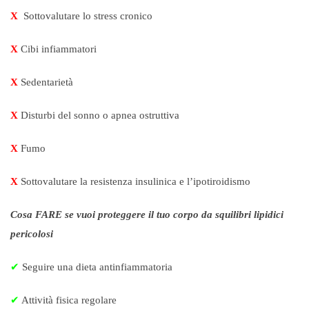
X
Sottovalutare lo stress cronico
X
Cibi infiammatori
X
Sedentarietà
X
Disturbi del sonno o apnea ostruttiva
X
Fumo
X
Sottovalutare la resistenza insulinica e l’ipotiroidismo
Cosa FARE se vuoi proteggere il tuo corpo da squilibri lipidici
pericolosi
✔
Seguire una dieta antinfiammatoria
✔
Attività fisica regolare