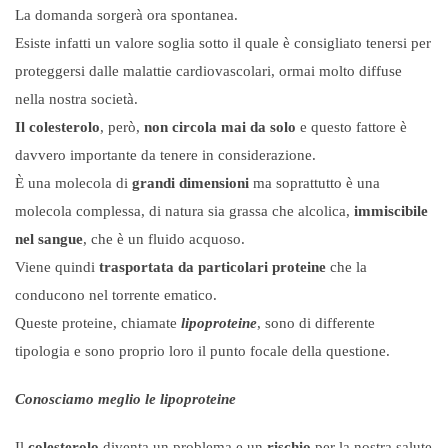
La domanda sorgerà ora spontanea.
Esiste infatti un valore soglia sotto il quale è consigliato tenersi per
proteggersi dalle malattie cardiovascolari, ormai molto diffuse
nella nostra società.
Il colesterolo
, però,
non circola mai da solo
e questo fattore è
davvero importante da tenere in considerazione.
È una molecola di
grandi dimensioni
ma soprattutto è una
molecola complessa, di natura sia grassa che alcolica,
immiscibile
nel sangue
, che è un fluido acquoso.
Viene quindi
trasportata da particolari proteine
che la
conducono nel torrente ematico.
Queste proteine, chiamate
lipoproteine
, sono di differente
tipologia e sono proprio loro il punto focale della questione.
Conosciamo meglio le lipoproteine
Il
colesterolo
diventa un problema e un
rischio
per la nostra salute