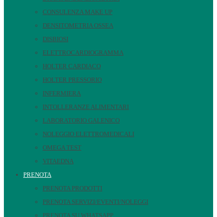
CONSULENZA MAKE UP
DENSITOMETRIA OSSEA
DISBIOSI
ELETTROCARDIOGRAMMA
HOLTER CARDIACO
HOLTER PRESSORIO
INFERMIERA
INTOLLERANZE ALIMENTARI
LABORATORIO GALENICO
NOLEGGIO ELETTROMEDICALI
OMEGA TEST
VITAEDNA
PRENOTA
PRENOTA PRODOTTI
PRENOTA SERVIZI/EVENTI/NOLEGGI
PRENOTA SU WHATSAPP