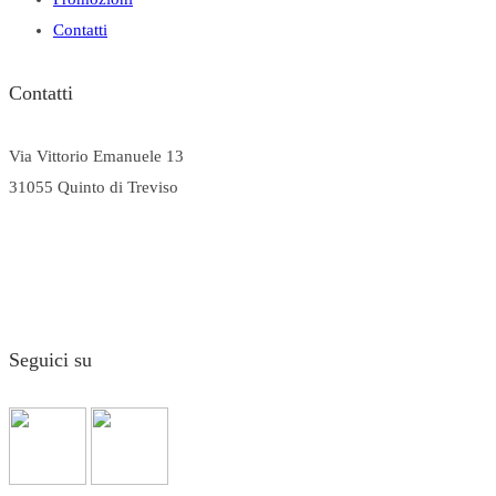
Contatti
Contatti
Via Vittorio Emanuele 13
31055 Quinto di Treviso
Tel. (+39) 0422.379074
Cell (+39) 331 123 1891
farmacia@farmaciagirardi.it
Seguici su