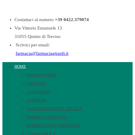
Contattaci al numero
+39 0422.379074
Via Vittorio Emanuele 13
31055 Quinto di Treviso
Scrivici per email:
farmacia@farmaciagirardi.it
HOME
TORNA IN HOME
CHI SIAMO
LA SQUADRA
L’EDIFICIO
LA FARMACIA PER IL SOCIALE
FARMACIA POZZETTO
FARMACIA SANT’AMBROGIO
COOKIE POLICY